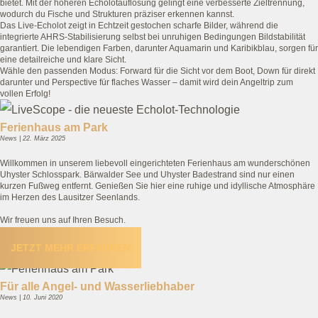
bietet. Mit der höheren Echolotauflösung gelingt eine verbesserte Zieltrennung,
wodurch du Fische und Strukturen präziser erkennen kannst.
Das Live-Echolot zeigt in Echtzeit gestochen scharfe Bilder, während die
integrierte AHRS-Stabilisierung selbst bei unruhigen Bedingungen Bildstabilität
garantiert. Die lebendigen Farben, darunter Aquamarin und Karibikblau, sorgen für
eine detailreiche und klare Sicht.
Wähle den passenden Modus: Forward für die Sicht vor dem Boot, Down für direkt
darunter und Perspective für flaches Wasser – damit wird dein Angeltrip zum
vollen Erfolg!
Ferienhaus am Park
News | 22. März 2025
Willkommen in unserem liebevoll eingerichteten Ferienhaus am wunderschönen
Uhyster Schlosspark. Bärwalder See und Uhyster Badestrand sind nur einen
kurzen Fußweg entfernt. Genießen Sie hier eine ruhige und idyllische Atmosphäre
im Herzen des Lausitzer Seenlands.
Wir freuen uns auf Ihren Besuch.
JETZT MEHR ERFAHREN
Für alle Angel- und Wasserliebhaber
News | 10. Juni 2020