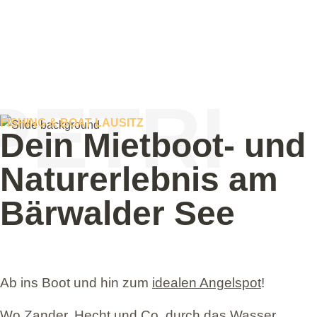
PETRI
FISHING & BOAT LAUSITZ
Dein Mietboot- und
Genießen Sie e
Naturerlebnis am
Bärwalder See
Atmosphäre
i
Ab ins Boot und hin zum
idealen Angelspot
!
Wo Zander, Hecht und Co. durch das Wasser