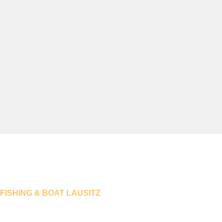
SCHEI
FISHING & BOAT LAUSITZ
GUTSCHEINE