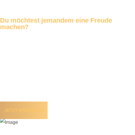
Du möchtest jemandem eine
Freude
machen?
Mit einem
Gutschein von FISHING & BOAT LAUSITZ
kannst
du Freunden oder deiner Familie zeigen, dass du an sie
denkst! Ob für Glückwünsche, als Dankeschön, zum
Geburtstag oder einfach so als Überraschung – unser
Gutschein für ein
Mietboot- und Naturerlebnis am Bärwalder
See
ist genau das Richtige. Damit verschenkst du große
Freude auf ein besonderes Erlebnis.
JETZT ERWERBEN